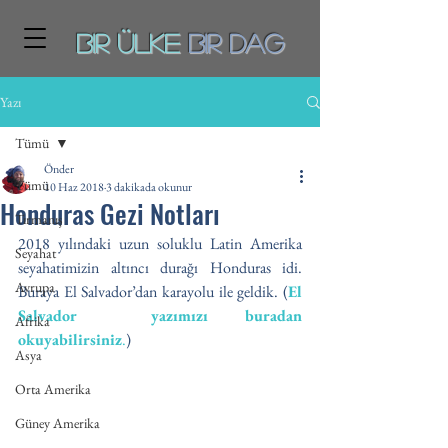
Bir ÜLKE
BiR DAg
Yazı
Tümü
Önder
Tümü
10 Haz 2018
3 dakikada okunur
Honduras Gezi Notları
Tırmanış
2018 yılındaki uzun soluklu Latin Amerika 
Seyahat
seyahatimizin altıncı durağı Honduras idi. 
Avrupa
Buraya El Salvador’dan karayolu ile geldik. (
El 
Salvador  yazımızı buradan 
Afrika
okuyabilirsiniz
.
) 
Asya
Orta Amerika
Güney Amerika