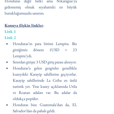
Honduras değil belki ama Nikaragua’ya 
gidememiş olmak seyahatteki en büyük 
burukluğumuzdu sanırım.
Konuya ilişkin linkler
:
Link 1
Link 2
Honduras’ın para birimi Lempira. Biz 
gittiğimiz dönem 1USD = 23 
Lempira’ydı.
Sınırdan girişte 3 USD giriş parası alınıyor. 
Honduras’a gelen gezginler genellikle 
kuzeydeki Karayip sahillerine geçiyorlar. 
Karayip sahillerinde La Ceiba en ünlü 
turistik yer. Yine kuzey açıklarında Utila 
ve Roatan adaları var. Bu adalar da 
oldukça popüler. 
Honduras bize Guatemala’dan da, EL 
Salvador’dan da pahalı geldi.