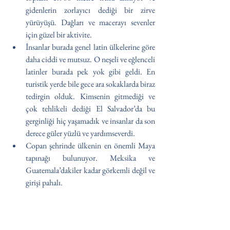
gidenlerin zorlayıcı dediği bir zirve 
yürüyüşü. Dağları ve macerayı sevenler 
için güzel bir aktivite.   
İnsanlar burada genel latin ülkelerine göre 
daha ciddi ve mutsuz. O neşeli ve eğlenceli 
latinler burada pek yok gibi geldi. En 
turistik yerde bile gece ara sokaklarda biraz 
tedirgin olduk. Kimsenin gitmediği ve 
çok tehlikeli dediği El Salvador’da bu 
gerginliği hiç yaşamadık ve insanlar da son 
derece güler yüzlü ve yardımseverdi.
Copan şehrinde ülkenin en önemli Maya 
tapınağı bulunuyor. Meksika ve 
Guatemala’dakiler kadar görkemli değil ve 
girişi pahalı.