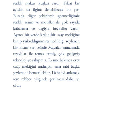
renkli makav kuşları vardı. Fakat bir 
açıdan da ilginç denebilecek bir yer. 
Burada diğer şehirlerde görmediğimiz 
renkli resim ve motifler ile çok sayıda 
kabartma ve değişik heykeller vardı. 
Ayrıca bir yerde kralın bir uzay mekiğine 
binip yükseldiğinin resmedildiği söylenen 
bir kısım var. Sözde Mayalar zamanında 
uzaylılar ile temas etmiş, çok gelişmiş 
teknolojiye sahipmiş. Resme bakınca evet 
uzay mekiğini andırıyor ama tabi başka 
şeylere de benzetilebilir. Daha iyi anlamak 
için rehber eşliğinde gezilmesi daha iyi 
olur.