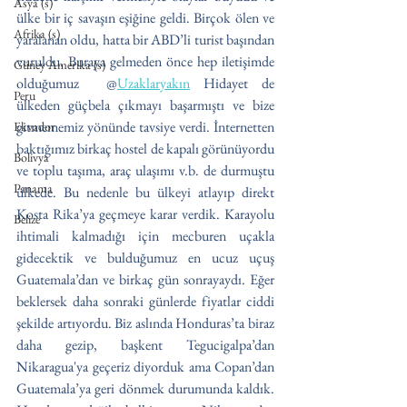
Asya (s)
ülke bir iç savaşın eşiğine geldi. Birçok ölen ve 
Afrika (s)
yaralanan oldu, hatta bir ABD’li turist başından 
vuruldu. Buraya gelmeden önce hep iletişimde 
Güney Amerika (s)
olduğumuz  @
Uzaklaryakın
 Hidayet de 
Peru
ülkeden güçbela çıkmayı başarmıştı ve bize 
gitmememiz yönünde tavsiye verdi. İnternetten 
Ekvador
baktığımız birkaç hostel de kapalı görünüyordu 
Bolivya
ve toplu taşıma, araç ulaşımı v.b. de durmuştu 
Panama
ülkede. Bu nedenle bu ülkeyi atlayıp direkt 
Kosta Rika’ya geçmeye karar verdik. Karayolu 
Belize
ihtimali kalmadığı için mecburen uçakla 
gidecektik ve bulduğumuz en ucuz uçuş 
Guatemala’dan ve birkaç gün sonrayaydı. Eğer 
beklersek daha sonraki günlerde fiyatlar ciddi 
şekilde artıyordu. Biz aslında Honduras’ta biraz 
daha gezip, başkent Tegucigalpa’dan 
Nikaragua'ya geçeriz diyorduk ama Copan’dan 
Guatemala’ya geri dönmek durumunda kaldık. 