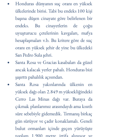
Honduras dünyanın suç oranı en yüksek 
ülkelerinde birisi. Tabi bu endeks 100 kişi 
başına düşen cinayate göre belirlenen bir 
endeks. Bu cinayetlerin de çoğu 
uyuşturucu çetelerinin kavgaları, mafya 
hesaplaşmaları v.b. Bu kritere göre de suç 
oranı en yüksek şehir de yine bu ülkedeki 
San Pedro Sula şehri.
Santa Rosa ve Gracias kasabaları da güzel 
ancak kalacak yerler pahalı. Honduras bizi 
şaşırttı pahalılık açısından.
Santa Rosa yakınlarında ülkenin en 
yüksek dağı olan 2.849 m yüksekliğindeki 
Cerro Las Minas dağı var. Buraya da 
çıkmak planlarımız arasındaydı ama kısıtlı 
süre sebebiyle gidemedik. Tırmanış birkaç 
gün sürüyor ve çadır konaklamalı. Geneli 
bulut ormanları içinde geçen yürüyüşte 
toplam 1.900 metre irtifa alınıyor ve 