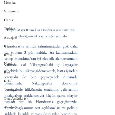
Meksika
Guatemala
Fransa
Türkiye
Copan Maya Ruins kısa Honduras seyahatimizde 
gezebildiğimiz tek kayda değer yer oldu.
Aladağlar
Honduras’ta aslında tahminimizden çok daha 
Kaçkar
az, toplam 3 gün kaldık. Az kalmamızdaki 
Rusya
sebep Honduras’tan iyi elektrik alamamamızın 
Nepal
yanında, asıl Nikaragua’daki iç kargaşalar 
sebebiyle bu ülkeye gidemeyecek, hatta içinden 
İran
karayolu ile bile geçmeyecek durumda 
Küba
olmamızdı. Nikaragua’da ekonomik 
gerekçelerle hükümetin emeklilik gelirlerinin 
Tanzanya
kısılacağını açıklamasıyla küçük çapta olaylar 
Orta Amerika (s)
başladı tam biz Honduras’a geçtiğimizde. 
Avrupa (s)
Devlet başkanının sert açıklamaları ve polisin 
şiddetle karşılık vermesiyle olaylar büyüdü ve 