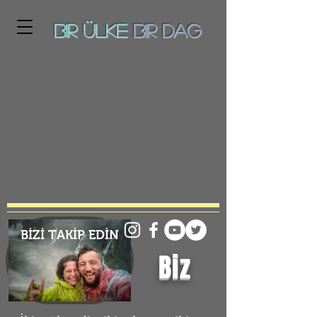
Bir ÜLKE
BiR DAg
BİZİ TAKİP EDİN
Biz