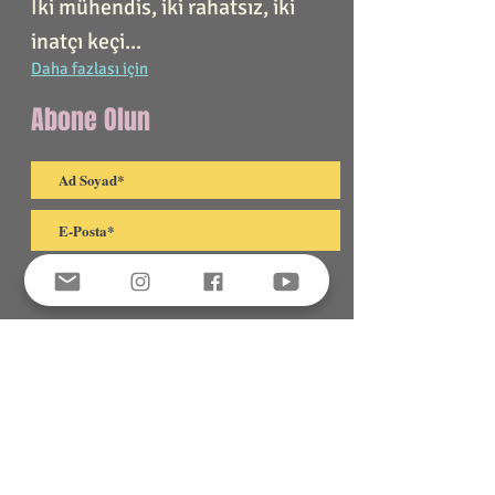
İki mühendis, iki rahatsız, iki
inatçı keçi...
Daha fazlası için
Abone Olun
Gönder
© Copyright
Sayfamızı paylaşmak için
Paylaş