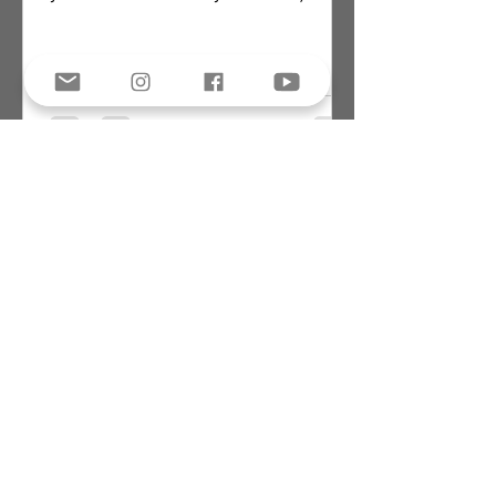
Küba'da 15 gün...
Önder
12 Mar 2018
8 dakikada okunur
Fidel, kahve, puro ve mojito!
Küba notları