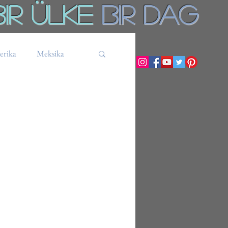
Bir ÜLKE
BiR DAg
rika
Meksika
Küba
Tanzanya
Ekvador
Bolivya