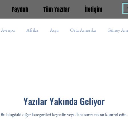
Faydalı
Tüm Yazılar
İletişim
Avrupa
Afrika
Asya
Orta Amerika
Güney Ame
iye
Aladağlar
Kaçkar
Rusya
Nepal
İran
Asya (s)
Afrika (s)
Güney Amerika (s)
Peru
Yazılar Yakında Geliyor
Bu blogdaki diğer kategorileri keşfedin veya daha sonra tekrar kontrol edin.