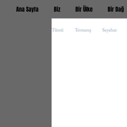
Ana Sayfa
Biz
Bir Ülke
Bir Dağ
Tümü
Tırmanış
Seyahat
Guatemala
Fransa
Türk
Orta Amerika (s)
Avrupa (s)
Panama
Belize