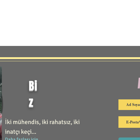
Bi
z
İki mühendis, iki rahatsız, iki
inatçı keçi...
Daha fazlası için