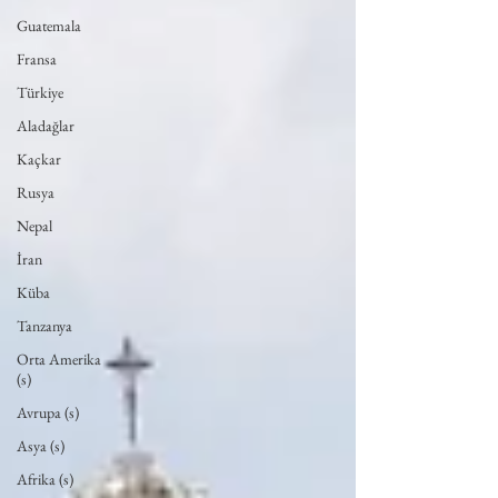
Guatemala
Fransa
Türkiye
Aladağlar
Kaçkar
Rusya
Nepal
İran
Küba
Tanzanya
Orta Amerika
(s)
Avrupa (s)
Asya (s)
Afrika (s)