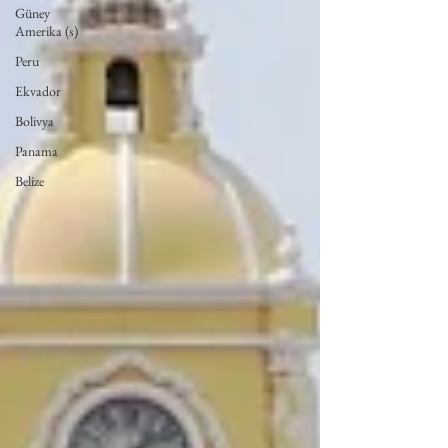
Güney
Amerika (s)
Peru
Ekvador
Bolivya
Panama
Belize