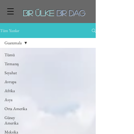
Bir ÜLKE
BiR DAg
Tüm Yazılar
Guatemala
Tümü
Tırmanış
Seyahat
Avrupa
Afrika
Asya
Orta Amerika
Güney
Amerika
Meksika