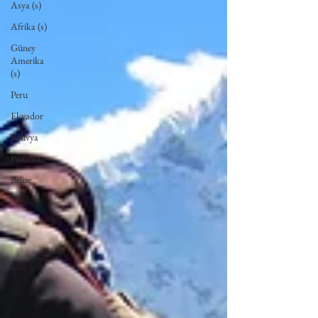
Asya (s)
Afrika (s)
Güney
Amerika
(s)
Peru
Ekvador
Bolivya
Panama
Belize