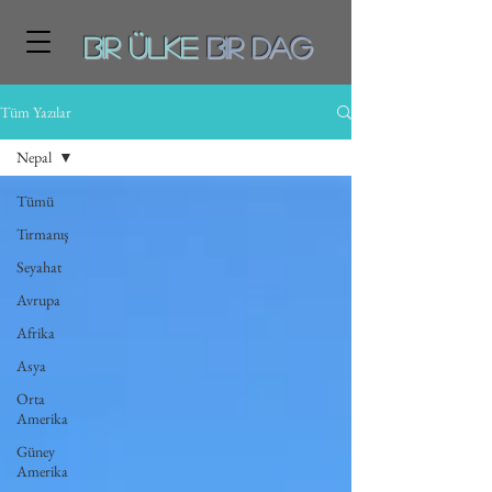
Bir ÜLKE
BiR DAg
Tüm Yazılar
Nepal
Tümü
Tırmanış
Seyahat
Avrupa
Afrika
Asya
Orta
Amerika
Güney
Amerika