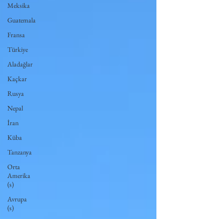
Meksika
Guatemala
Fransa
Türkiye
Aladağlar
Kaçkar
Rusya
Nepal
İran
Küba
Tanzanya
Orta
Amerika
(s)
Avrupa
(s)