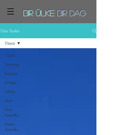
Bir ÜLKE
BiR DAg
Tüm Yazılar
Tümü
Tümü
Tırmanış
Seyahat
Avrupa
Afrika
Asya
Orta
Amerika
Güney
Amerika