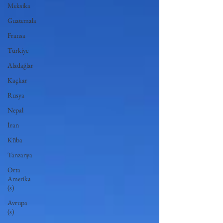
Meksika
Guatemala
Fransa
Türkiye
Aladağlar
Kaçkar
Rusya
Nepal
İran
Küba
Tanzanya
Orta
Amerika
(s)
Avrupa
(s)