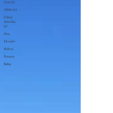
Asya (s)
Afrika (s)
Güney
Amerika
(s)
Peru
Ekvador
Bolivya
Panama
Belize