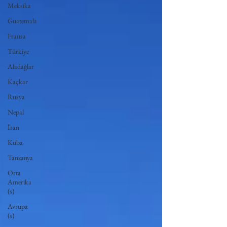
Meksika
Guatemala
Fransa
Türkiye
Aladağlar
Kaçkar
Rusya
Nepal
İran
Küba
Tanzanya
Orta
Amerika
(s)
Avrupa
(s)