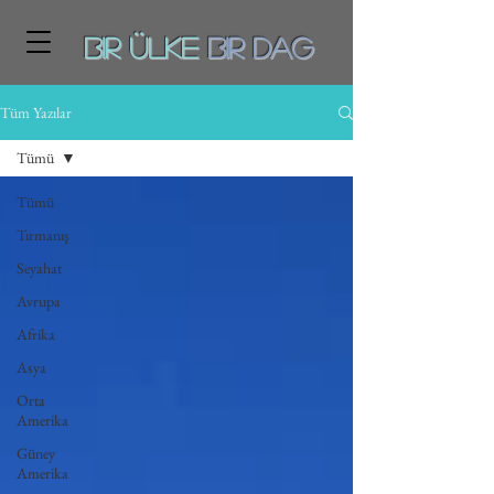
Bir ÜLKE
BiR DAg
Tüm Yazılar
Tümü
Tümü
Tırmanış
Seyahat
Avrupa
Afrika
Asya
Orta
Amerika
Güney
Amerika