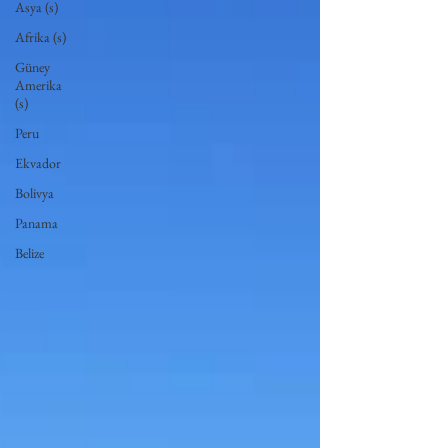
Asya (s)
Afrika (s)
Güney
Amerika
(s)
Peru
Ekvador
Bolivya
Panama
Belize