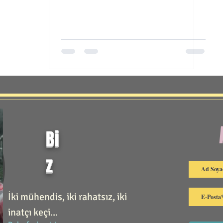
Bi
z
İki mühendis, iki rahatsız, iki
inatçı keçi...