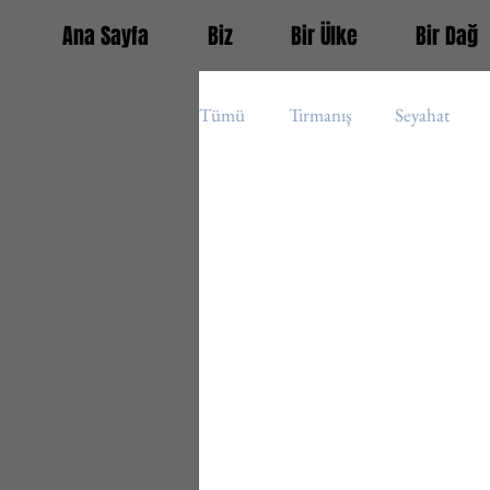
Ana Sayfa
Biz
Bir Ülke
Bir Dağ
Tümü
Tırmanış
Seyahat
Guatemala
Fransa
Türk
Orta Amerika (s)
Avrupa (s)
Panama
Belize