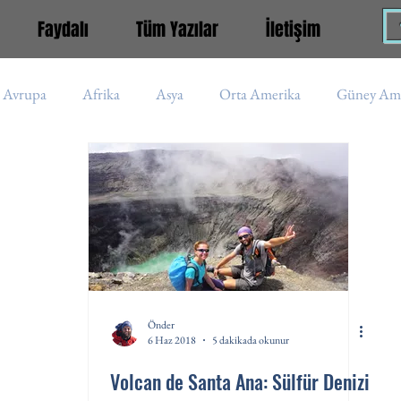
Faydalı
Tüm Yazılar
İletişim
Avrupa
Afrika
Asya
Orta Amerika
Güney Ame
iye
Aladağlar
Kaçkar
Rusya
Nepal
İran
Asya (s)
Afrika (s)
Güney Amerika (s)
Peru
Önder
6 Haz 2018
5 dakikada okunur
Volcan de Santa Ana: Sülfür Denizi