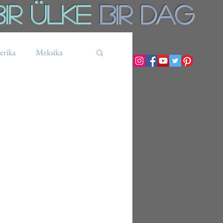
Bir ÜLKE
BiR DAg
rika
Meksika
Küba
Tanzanya
Ekvador
Bolivya