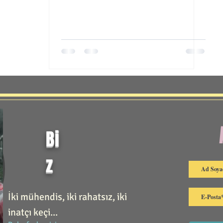
Bi
z
İki mühendis, iki rahatsız, iki
inatçı keçi...