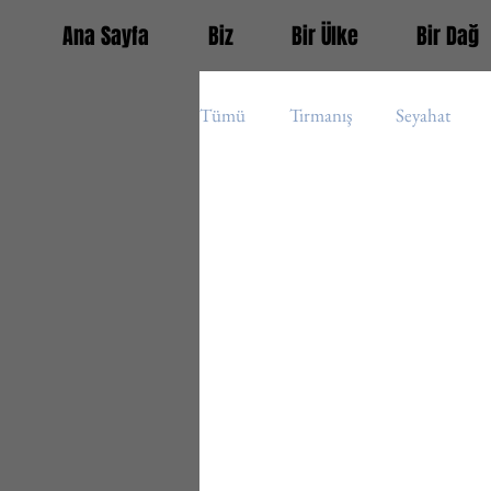
Ana Sayfa
Biz
Bir Ülke
Bir Dağ
Tümü
Tırmanış
Seyahat
Guatemala
Fransa
Türk
Orta Amerika (s)
Avrupa (s)
Panama
Belize