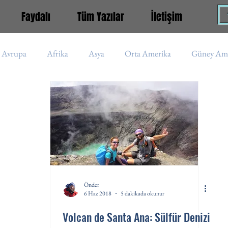
Faydalı
Tüm Yazılar
İletişim
Avrupa
Afrika
Asya
Orta Amerika
Güney Ame
iye
Aladağlar
Kaçkar
Rusya
Nepal
İran
Asya (s)
Afrika (s)
Güney Amerika (s)
Peru
Önder
6 Haz 2018
5 dakikada okunur
Volcan de Santa Ana: Sülfür Denizi