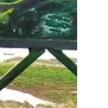
Asya (s)
Afrika (s)
Güney
Amerika
(s)
Peru
Ekvador
Bolivya
Panama
Belize