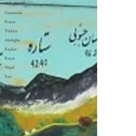
Meksika
Guatemala
Fransa
Türkiye
Aladağlar
Kaçkar
Rusya
Nepal
İran
Küba
Tanzanya
Orta
Amerika
(s)
Avrupa
(s)