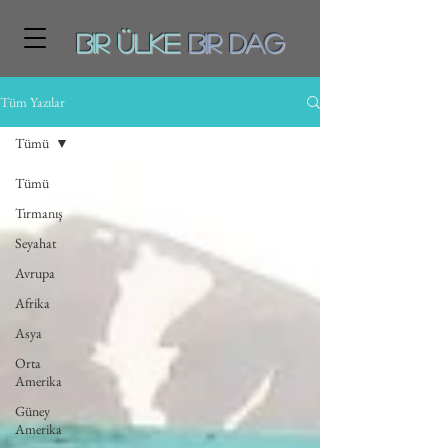
Bir ÜLKE
BiR DAg
Tüm Yazılar
Tümü
Tümü
Tırmanış
Seyahat
Avrupa
Afrika
Asya
Orta
Amerika
Güney
Amerika