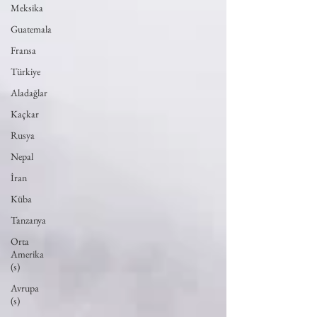
Meksika
Guatemala
Fransa
Türkiye
Aladağlar
Kaçkar
Rusya
Nepal
İran
Küba
Tanzanya
Orta
Amerika
(s)
Avrupa
(s)