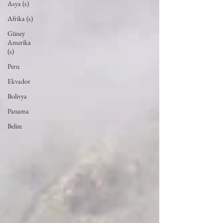
Asya (s)
Afrika (s)
Güney
Amerika
(s)
Peru
Ekvador
Bolivya
Panama
Belize