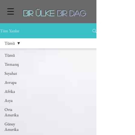
Bir ÜLKE
BiR DAg
Tüm Yazılar
Tümü
Tümü
Tırmanış
Seyahat
Avrupa
Afrika
Asya
Orta
Amerika
Güney
Amerika