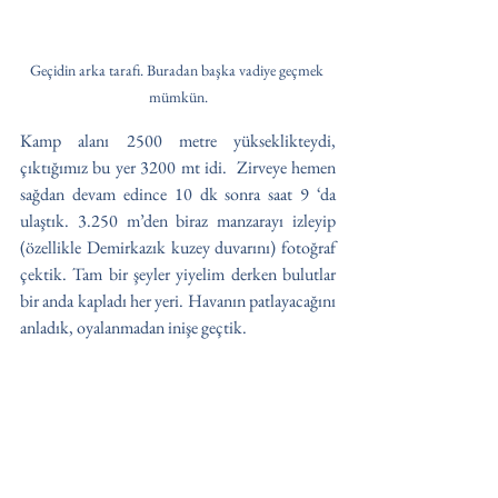
Geçidin arka tarafı. Buradan başka vadiye geçmek 
mümkün.
Kamp alanı 2500 metre yükseklikteydi, 
çıktığımız bu yer 3200 mt idi.  Zirveye hemen 
sağdan devam edince 10 dk sonra saat 9 ‘da 
ulaştık. 3.250 m’den biraz manzarayı izleyip 
(özellikle Demirkazık kuzey duvarını) fotoğraf 
çektik. Tam bir şeyler yiyelim derken bulutlar 
bir anda kapladı her yeri. Havanın patlayacağını 
anladık, oyalanmadan inişe geçtik. 