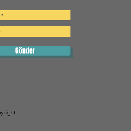
Gönder
yright