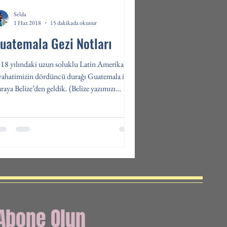
Selda
1 Haz 2018
15 dakikada okunur
uatemala Gezi Notları
18 yılındaki uzun soluklu Latin Amerika
yahatimizin dördüncü durağı Guatemala idi.
raya Belize’den geldik. (Belize yazımızı
radan...
Abone Olun