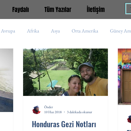
Faydalı
Tüm Yazılar
İletişim
Avrupa
Afrika
Asya
Orta Amerika
Güney Ame
iye
Aladağlar
Kaçkar
Rusya
Nepal
İran
Asya (s)
Afrika (s)
Güney Amerika (s)
Peru
Önder
10 Haz 2018
3 dakikada okunur
Honduras Gezi Notları