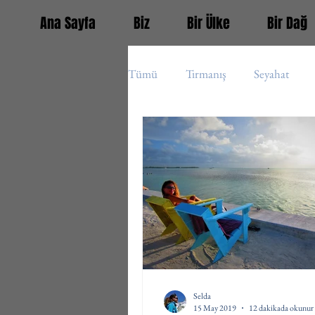
Ana Sayfa
Biz
Bir Ülke
Bir Dağ
Tümü
Tırmanış
Seyahat
Guatemala
Fransa
Türk
Orta Amerika (s)
Avrupa (s)
Panama
Belize
Selda
15 May 2019
12 dakikada okunur