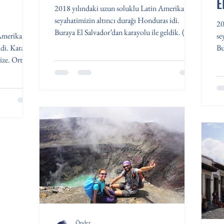
E
2018 yılındaki uzun soluklu Latin Amerika
seyahatimizin altıncı durağı Honduras idi.
20
Buraya El Salvador’dan karayolu ile geldik. (El...
Amerika
se
idi. Karayip
Bu
ze. Orta...
Önder