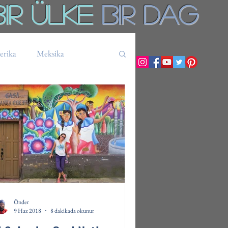
Bir ÜLKE
BiR DAg
rika
Meksika
Küba
Tanzanya
Ekvador
Bolivya
Önder
9 Haz 2018
8 dakikada okunur