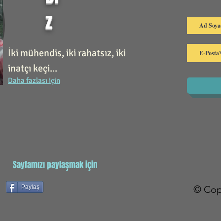
z
İki mühendis, iki rahatsız, iki
inatçı keçi...
Daha fazlası için
Sayfamızı paylaşmak için
Paylaş
© Cop