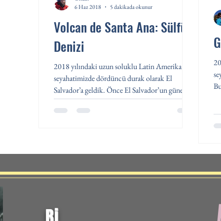
6 Haz 2018
5 dakikada okunur
Volcan de Santa Ana: Sülfür
G
Denizi
20
2018 yılındaki uzun soluklu Latin Amerika
se
seyahatimizde dördüncü durak olarak El
Bu
Salvador’a geldik. Önce El Salvador’un güney
bu
Pasifik...
Bi