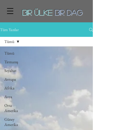
Bir ÜLKE
BiR DAg
Tüm Yazılar
Tümü
Tümü
Tırmanış
Seyahat
Avrupa
Afrika
Asya
Orta
Amerika
Güney
Amerika