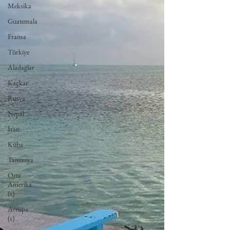
Meksika
Guatemala
Fransa
Türkiye
Aladağlar
Kaçkar
Rusya
Nepal
İran
Küba
Tanzanya
Orta
Amerika
(s)
Avrupa
(s)