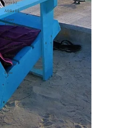
Asya (s)
Afrika (s)
Güney
Amerika
(s)
Peru
Ekvador
Bolivya
Panama
Belize