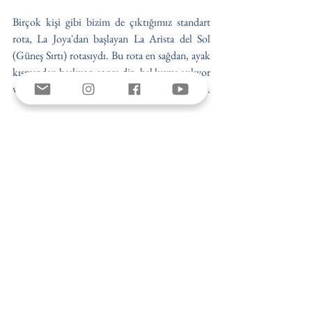
Birçok kişi gibi bizim de çıktığımız standart 
rota, La Joya'dan başlayan La Arista del Sol 
(Güneş Sırtı) rotasıydı. Bu rota en sağdan, ayak 
kısmından başlıyor, sonra diz, bel kısmı aşılıyor 
ve zirvenin bulunduğu göğüs kısmına ulaşılıyor. 
Soldan sağa, vadi ve yükseltilere isimler verilmiş;
La Cabellera: Saç
La Cabeza: Kafa
La Oreja: Kulak
El Cuello: Boyun
El Pecho: Göğüs
La Barriga: Bel
Las Rodillas: Diz