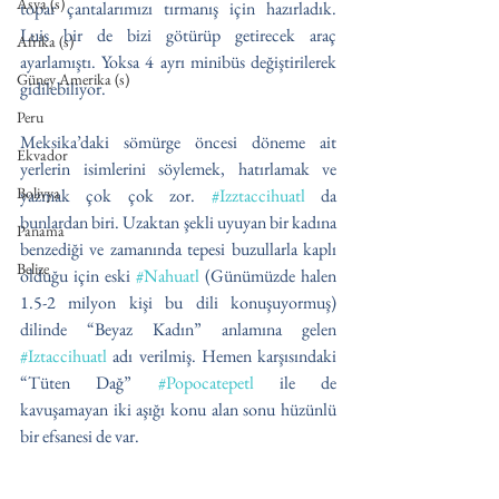
Asya (s)
topar çantalarımızı tırmanış için hazırladık. 
Luis bir de bizi götürüp getirecek araç 
Afrika (s)
ayarlamıştı. Yoksa 4 ayrı minibüs değiştirilerek 
Güney Amerika (s)
gidilebiliyor.
Peru
Meksika’daki sömürge öncesi döneme ait 
Ekvador
yerlerin isimlerini söylemek, hatırlamak ve 
Bolivya
yazmak çok çok zor. 
#Izztaccihuatl
 da 
bunlardan biri. Uzaktan şekli uyuyan bir kadına 
Panama
benzediği ve zamanında tepesi buzullarla kaplı 
Belize
olduğu için eski 
#Nahuatl
 (Günümüzde halen 
1.5-2 milyon kişi bu dili konuşuyormuş) 
dilinde “Beyaz Kadın” anlamına gelen 
#Iztaccihuatl
 adı verilmiş. Hemen karşısındaki 
“Tüten Dağ” 
#Popocatepetl
 ile de 
kavuşamayan iki aşığı konu alan sonu hüzünlü 
bir efsanesi de var.