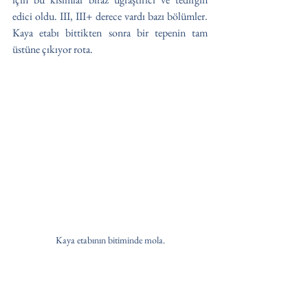
edici oldu. III, III+ derece vardı bazı bölümler. 
Kaya etabı bittikten sonra bir tepenin tam 
üstüne çıkıyor rota.
Kaya etabının bitiminde mola.