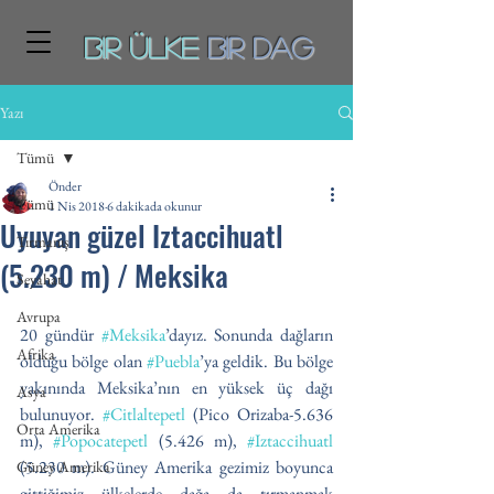
Bir ÜLKE
BiR DAg
Yazı
Tümü
Önder
Tümü
1 Nis 2018
6 dakikada okunur
Uyuyan güzel Iztaccihuatl
Tırmanış
(5.230 m) / Meksika
Seyahat
Avrupa
20 gündür 
#Meksika
’dayız. Sonunda dağların 
Afrika
olduğu bölge olan 
#Puebla
’ya geldik. Bu bölge 
yakınında Meksika’nın en yüksek üç dağı 
Asya
bulunuyor. 
#Citlaltepetl
 (Pico Orizaba-5.636 
Orta Amerika
m), 
#Popocatepetl
 (5.426 m), 
#Iztaccihuatl
(5.230 m). Güney Amerika gezimiz boyunca 
Güney Amerika
gittiğimiz ülkelerde dağa da tırmanmak 