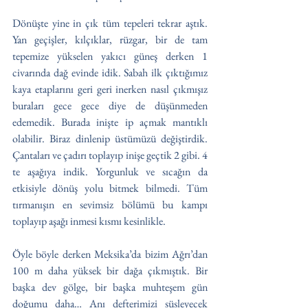
Dönüşte yine in çık tüm tepeleri tekrar aştık. 
Yan geçişler, kılçıklar, rüzgar, bir de tam 
tepemize yükselen yakıcı güneş derken 1 
civarında dağ evinde idik. Sabah ilk çıktığımız 
kaya etaplarını geri geri inerken nasıl çıkmışız 
buraları gece gece diye de düşünmeden 
edemedik. Burada inişte ip açmak mantıklı 
olabilir. Biraz dinlenip üstümüzü değiştirdik. 
Çantaları ve çadırı toplayıp inişe geçtik 2 gibi. 4 
te aşağıya indik. Yorgunluk ve sıcağın da 
etkisiyle dönüş yolu bitmek bilmedi. Tüm 
tırmanışın en sevimsiz bölümü bu kampı 
toplayıp aşağı inmesi kısmı kesinlikle.
Öyle böyle derken Meksika’da bizim Ağrı’dan 
100 m daha yüksek bir dağa çıkmıştık. Bir 
başka dev gölge, bir başka muhteşem gün 
doğumu daha… Anı defterimizi süsleyecek 