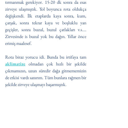
tırmanmak gerekiyor. 15-20 dk sonra da esas 
zirveye ulaşmıştık. Yol boyunca rota oldukça 
değişkendi. İlk etaplarda kaya sonra, kum, 
çarşak, sonra tekrar kaya ve boşluklu yan 
geçişler, sonra buzul, buzul çatlakları v.s.… 
Zirvesinde is buzul yok bu dağın. Yıllar önce 
erimiş maalesef.
Rota biraz yorucu idi. Bunda bu irtifaya tam 
aklimatize
 olmadan çok hızlı bir şekilde 
çıkmamızın, uzun süredir dağa gitmememizin 
de etkisi vardı sanırım. Tüm bunlara rağmen bir 
şekilde zirveye ulaşmayı başarmıştık.