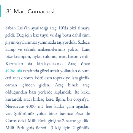
31 Mart Cumartesi
:
Sabah Luis’in ayarladığı araç 10’da bizi almaya 
geldi. Dağ için kaz tüyü ve dağ botu dahil tüm 
giyim eşyalarımızı yanımızda taşıyorduk. Sadece 
kamp ve teknik malzemelerimiz yoktu. Luis 
bize krampon, uyku tulumu, mat, baton verdi. 
Kazmaları da kiralayacaktık. Araç önce 
#Cholula
 tarafında güzel asfalt yollardan devam 
etti ancak sonra kötüleşen toprak yollara girdik 
orman içinden giden. Araç binek araç 
olduğundan bazı yerlerde saplandık. İte kaka 
kurtardık aracı birkaç kere. İlginç bir coğrafya. 
Neredeyse 4000 mt lere kadar çam ağaçları 
var. Şoförümüz yolda biraz basınca Paso de 
Cortes’deki Milli Park girişine 2 saatte geldik. 
Milli Park giriş ücreti  3 kişi için 2 günlük 