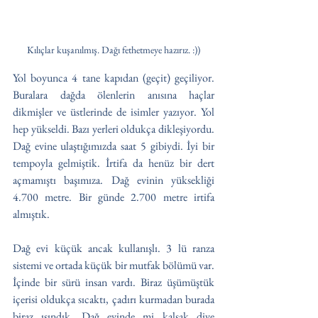
Kılıçlar kuşanılmış. Dağı fethetmeye hazırız. :))
Yol boyunca 4 tane kapıdan (geçit) geçiliyor. 
Buralara dağda ölenlerin anısına haçlar 
dikmişler ve üstlerinde de isimler yazıyor. Yol 
hep yükseldi. Bazı yerleri oldukça dikleşiyordu. 
Dağ evine ulaştığımızda saat 5 gibiydi. İyi bir 
tempoyla gelmiştik. İrtifa da henüz bir dert 
açmamıştı başımıza. Dağ evinin yüksekliği 
4.700 metre. Bir günde 2.700 metre irtifa 
almıştık.
Dağ evi küçük ancak kullanışlı. 3 lü ranza 
sistemi ve ortada küçük bir mutfak bölümü var. 
İçinde bir sürü insan vardı. Biraz üşümüştük 
içerisi oldukça sıcaktı, çadırı kurmadan burada 
biraz ısındık. Dağ evinde mi kalsak diye 