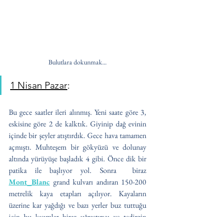
Bulutlara dokunmak...
1 Nisan Pazar
:
Bu gece saatler ileri alınmış. Yeni saate göre 3, 
eskisine göre 2 de kalktık. Giyinip dağ evinin 
içinde bir şeyler atıştırdık. Gece hava tamamen 
açmıştı. Muhteşem bir gökyüzü ve dolunay 
altında yürüyüşe başladık 4 gibi. Önce dik bir 
patika ile başlıyor yol. Sonra  biraz 
Mont_Blanc
 grand kulvarı andıran 150-200 
metrelik kaya etapları açılıyor. Kayaların 
üzerine kar yağdığı ve bazı yerler buz tuttuğu 
için bu kısımlar biraz uğraştırıcı ve tedirgin 