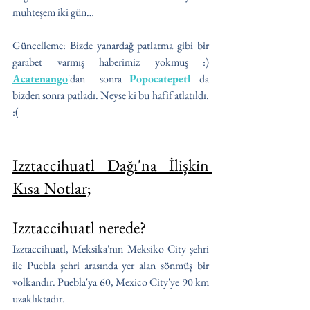
muhteşem iki gün…
Güncelleme: Bizde yanardağ patlatma gibi bir 
garabet varmış haberimiz yokmuş :) 
Acatenango
'dan  sonra 
Popocatepetl
da 
bizden sonra patladı. Neyse ki bu hafif atlatıldı. 
:(
Izztaccihuatl Dağı'na İlişkin 
Kısa Notlar;
Izztaccihuatl nerede?
Izztaccihuatl, Meksika'nın Meksiko City şehri 
ile Puebla şehri arasında yer alan sönmüş bir 
volkandır. Puebla'ya 60, Mexico City'ye 90 km 
uzaklıktadır. 