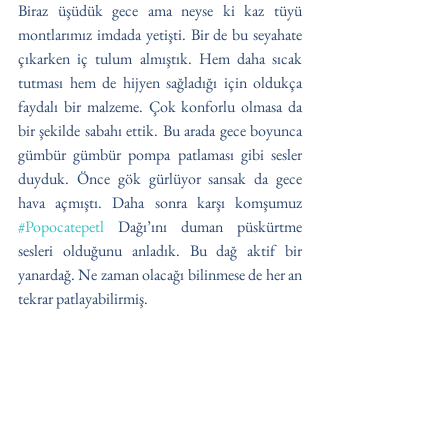
Biraz üşüdük gece ama neyse ki kaz tüyü 
montlarımız imdada yetişti. Bir de bu seyahate 
çıkarken iç tulum almıştık. Hem daha sıcak 
tutması hem de hijyen sağladığı için oldukça 
faydalı bir malzeme. Çok konforlu olmasa da 
bir şekilde sabahı ettik. Bu arada gece boyunca 
gümbür gümbür pompa patlaması gibi sesler 
duyduk. Önce gök gürlüyor sansak da gece 
hava açmıştı. Daha sonra karşı komşumuz 
#Popocatepetl
 Dağı’ını duman püskürtme 
sesleri olduğunu anladık. Bu dağ aktif bir 
yanardağ. Ne zaman olacağı bilinmese de her an 
tekrar patlayabilirmiş.