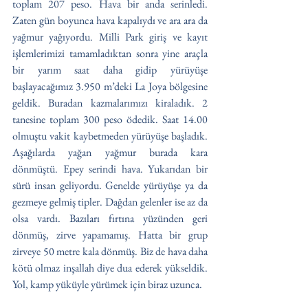
toplam 207 peso. Hava bir anda serinledi. 
Zaten gün boyunca hava kapalıydı ve ara ara da 
yağmur yağıyordu. Milli Park giriş ve kayıt 
işlemlerimizi tamamladıktan sonra yine araçla 
bir yarım saat daha gidip yürüyüşe 
başlayacağımız 3.950 m’deki La Joya bölgesine 
geldik. Buradan kazmalarımızı kiraladık. 2 
tanesine toplam 300 peso ödedik. Saat 14.00 
olmuştu vakit kaybetmeden yürüyüşe başladık. 
Aşağılarda yağan yağmur burada kara 
dönmüştü. Epey serindi hava. Yukarıdan bir 
sürü insan geliyordu. Genelde yürüyüşe ya da 
gezmeye gelmiş tipler. Dağdan gelenler ise az da 
olsa vardı. Bazıları fırtına yüzünden geri 
dönmüş, zirve yapamamış. Hatta bir grup 
zirveye 50 metre kala dönmüş. Biz de hava daha 
kötü olmaz inşallah diye dua ederek yükseldik. 
Yol, kamp yüküyle yürümek için biraz uzunca. 